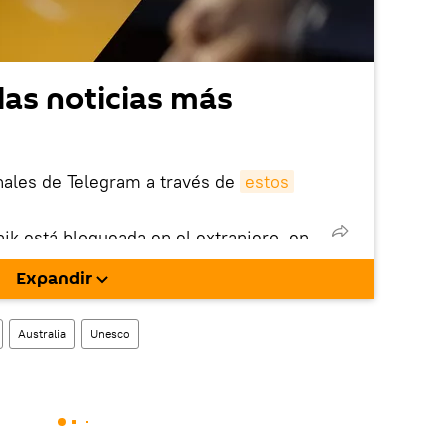
las noticias más
nales de Telegram a través de
estos
nik está bloqueada en el extranjero, en
rgarla e instalarla en tu dispositivo
Expandir
!).
enta
en la red social rusa VK
.
Australia
Unesco