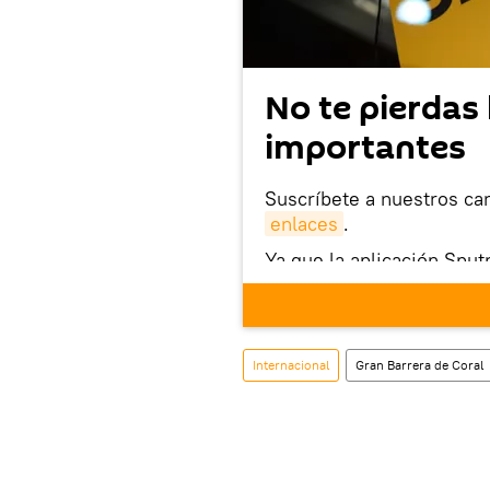
No te pierdas 
importantes
Suscríbete a nuestros ca
enlaces
.
Ya que la aplicación Sput
este enlace
puedes desca
móvil (¡solo para Android
También tenemos una cu
Internacional
Gran Barrera de Coral