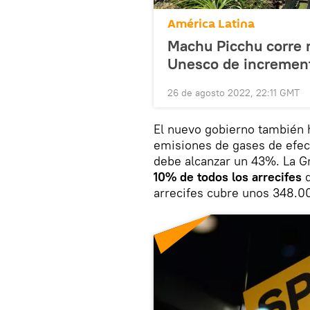
América Latina
Machu Picchu corre r
Unesco de increment
26 de agosto 2022, 22:11 GMT
El nuevo gobierno también h
emisiones de gases de efec
debe alcanzar un 43%. La G
10% de todos los arrecifes
d
arrecifes cubre unos 348.0