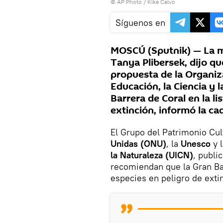
© AP Photo / Kike Calvo
Síguenos en
MOSCÚ (Sputnik) — La mi
Tanya Plibersek, dijo qu
propuesta de la Organiz
Educación, la Ciencia y l
Barrera de Coral en la l
extinción, informó la c
El Grupo del Patrimonio Cul
Unidas (ONU)
, la
Unesco
y 
la Naturaleza (UICN)
, publi
recomiendan que la Gran Bar
especies en peligro de exti