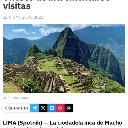
visitas
22:11 GMT 26.08.2022
CC0
/
Unsplash
/
Síguenos en
LIMA (Sputnik) — La ciudadela inca de Machu