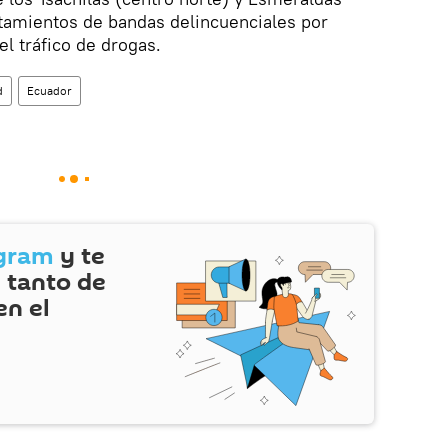
ntamientos de bandas delincuenciales por
el tráfico de drogas.
d
Ecuador
gram
y te
 tanto de
en el