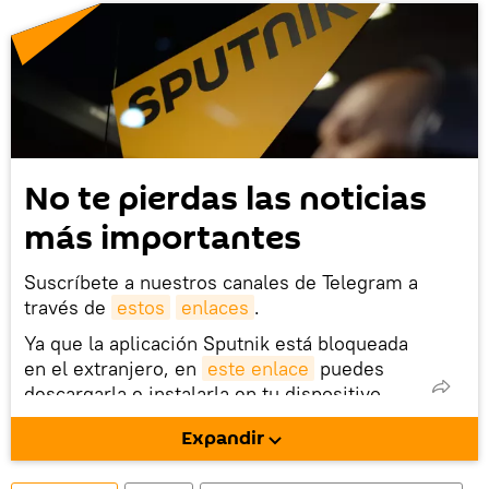
No te pierdas las noticias
más importantes
Suscríbete a nuestros canales de Telegram a
través de
estos
enlaces
.
Ya que la aplicación Sputnik está bloqueada
en el extranjero, en
este enlace
puedes
descargarla e instalarla en tu dispositivo
móvil (¡solo para Android!).
Expandir
También tenemos una cuenta
en la red 
social rusa VK
.