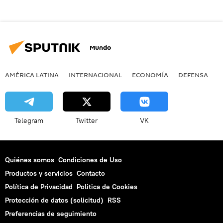
Mundo
AMÉRICA LATINA
INTERNACIONAL
ECONOMÍA
DEFENSA
M
Telegram
Twitter
VK
Quiénes somos
Condiciones de Uso
Productos y servicios
Contacto
Política de Privacidad
Politica de Cookies
Protección de datos (solicitud)
RSS
Preferencias de seguimiento