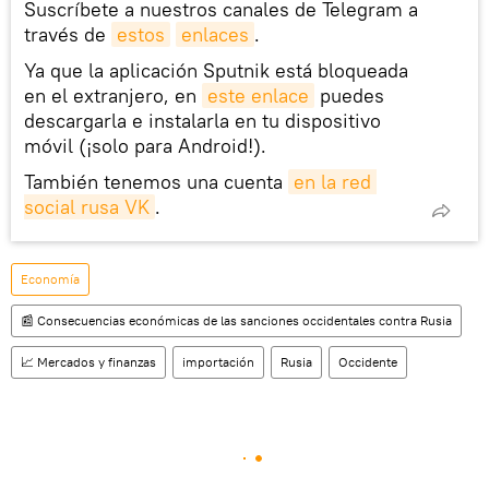
Suscríbete a nuestros canales de Telegram a
través de
estos
enlaces
.
Ya que la aplicación Sputnik está bloqueada
en el extranjero, en
este enlace
puedes
descargarla e instalarla en tu dispositivo
móvil (¡solo para Android!).
También tenemos una cuenta
en la red 
social rusa VK
.
Economía
📰 Consecuencias económicas de las sanciones occidentales contra Rusia
📈 Mercados y finanzas
importación
Rusia
Occidente