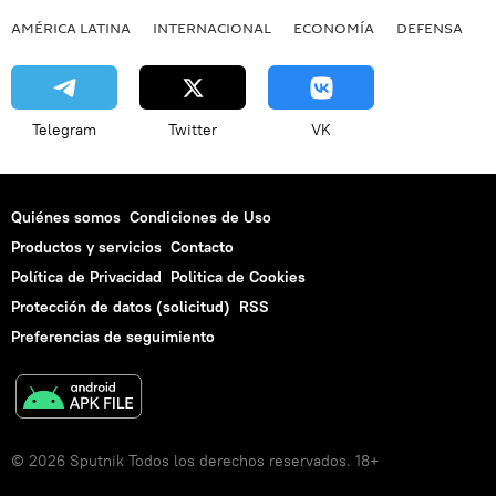
AMÉRICA LATINA
INTERNACIONAL
ECONOMÍA
DEFENSA
M
Telegram
Twitter
VK
Quiénes somos
Condiciones de Uso
Productos y servicios
Contacto
Política de Privacidad
Politica de Cookies
Protección de datos (solicitud)
RSS
Preferencias de seguimiento
© 2026 Sputnik Todos los derechos reservados. 18+