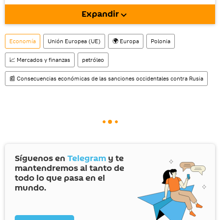
móvil (¡solo para Android!).
Expandir
También tenemos una cuenta
en la red 
social rusa VK
.
Economía
Unión Europea (UE)
🌍 Europa
Polonia
📈 Mercados y finanzas
petróleo
📰 Consecuencias económicas de las sanciones occidentales contra Rusia
Síguenos en
Telegram
y te
mantendremos al tanto de
todo lo que pasa en el
mundo.