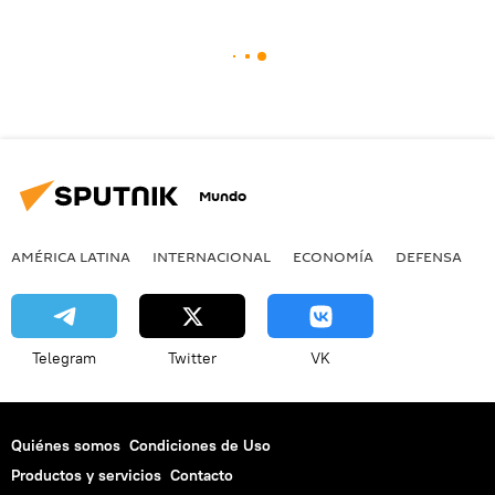
Mundo
AMÉRICA LATINA
INTERNACIONAL
ECONOMÍA
DEFENSA
M
Telegram
Twitter
VK
Quiénes somos
Condiciones de Uso
Productos y servicios
Contacto