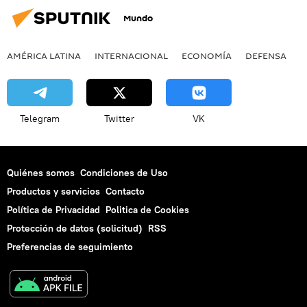
Mundo
AMÉRICA LATINA
INTERNACIONAL
ECONOMÍA
DEFENSA
M
Telegram
Twitter
VK
Quiénes somos
Condiciones de Uso
Productos y servicios
Contacto
Política de Privacidad
Politica de Cookies
Protección de datos (solicitud)
RSS
Preferencias de seguimiento