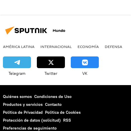
Mundo
AMÉRICA LATINA
INTERNACIONAL
ECONOMÍA
DEFENSA
M
Telegram
Twitter
VK
Quiénes somos
Condiciones de Uso
Productos y servicios
Contacto
Política de Privacidad
Politica de Cookies
Protección de datos (solicitud)
RSS
Preferencias de seguimiento