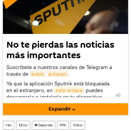
No te pierdas las noticias
más importantes
Suscríbete a nuestros canales de Telegram a
través de
estos
enlaces
.
Ya que la aplicación Sputnik está bloqueada
en el extranjero, en
este enlace
puedes
descargarla e instalarla en tu dispositivo
móvil (¡solo para Android!).
Expandir
También tenemos una cuenta
en la red 
social rusa VK
.
Irán
EEUU
⚽ Deportes
FIFA
fútbol