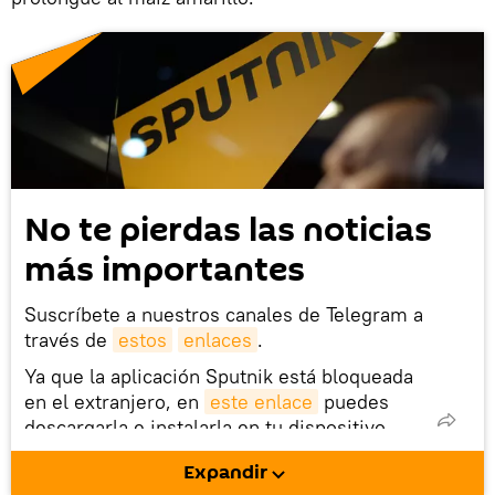
No te pierdas las noticias
más importantes
Suscríbete a nuestros canales de Telegram a
través de
estos
enlaces
.
Ya que la aplicación Sputnik está bloqueada
en el extranjero, en
este enlace
puedes
descargarla e instalarla en tu dispositivo
móvil (¡solo para Android!).
Expandir
También tenemos una cuenta
en la red 