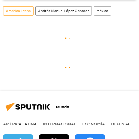
social rusa VK
.
América Latina
Andrés Manuel López Obrador
México
Mundo
AMÉRICA LATINA
INTERNACIONAL
ECONOMÍA
DEFENSA
M