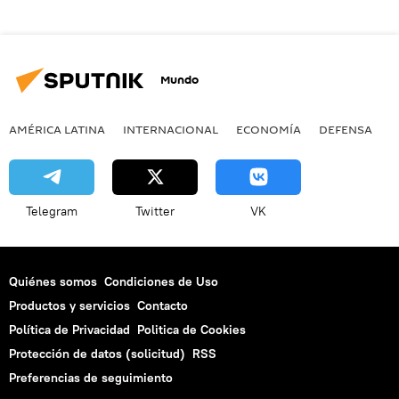
Mundo
AMÉRICA LATINA
INTERNACIONAL
ECONOMÍA
DEFENSA
M
Telegram
Twitter
VK
Quiénes somos
Condiciones de Uso
Productos y servicios
Contacto
Política de Privacidad
Politica de Cookies
Protección de datos (solicitud)
RSS
Preferencias de seguimiento