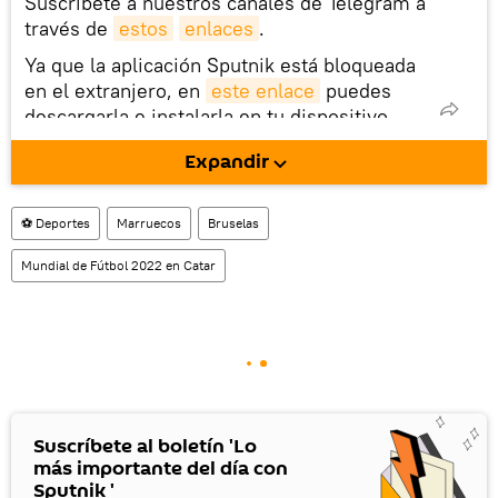
Suscríbete a nuestros canales de Telegram a
través de
estos
enlaces
.
Ya que la aplicación Sputnik está bloqueada
en el extranjero, en
este enlace
puedes
descargarla e instalarla en tu dispositivo
móvil (¡solo para Android!).
Expandir
También tenemos una cuenta
en la red 
social rusa VK
.
⚽ Deportes
Marruecos
Bruselas
Mundial de Fútbol 2022 en Catar
Suscríbete al boletín 'Lo
más importante del día con
Sputnik '