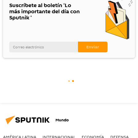
Suscríbete al boletín 'Lo
más importante del día con
Sputnik '
Mundo
AMÉRICA LATINA
INTERNACIONAL
ECONOMÍA
DEFENSA
M