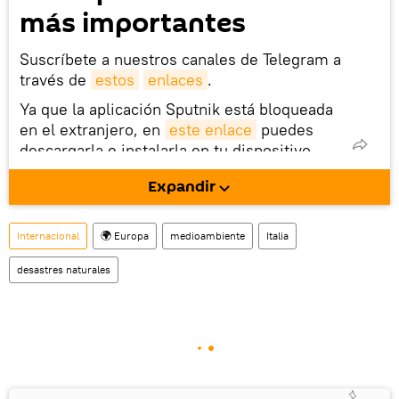
más importantes
Suscríbete a nuestros canales de Telegram a
través de
estos
enlaces
.
Ya que la aplicación Sputnik está bloqueada
en el extranjero, en
este enlace
puedes
descargarla e instalarla en tu dispositivo
móvil (¡solo para Android!).
Expandir
También tenemos una cuenta
en la red 
social rusa VK
.
Internacional
🌍 Europa
medioambiente
Italia
desastres naturales