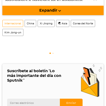
descargarla e instalarla en tu dispositivo
móvil (¡solo para Android!).
Expandir
También tenemos una cuenta
en la red 
social rusa VK
.
Internacional
China
Xi Jinping
🌏 Asia
Corea del Norte
Kim Jong-un
Suscríbete al boletín 'Lo
más importante del día con
Sputnik '