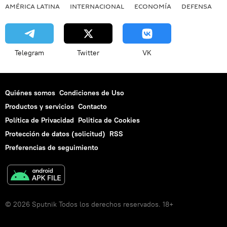
AMÉRICA LATINA
INTERNACIONAL
ECONOMÍA
DEFENSA
M
Telegram
Twitter
VK
Quiénes somos
Condiciones de Uso
Productos y servicios
Contacto
Política de Privacidad
Politica de Cookies
Protección de datos (solicitud)
RSS
Preferencias de seguimiento
© 2026 Sputnik Todos los derechos reservados. 18+