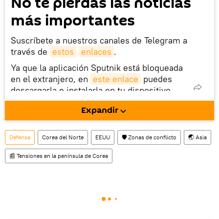
No te pierdas las noticias
más importantes
Suscríbete a nuestros canales de Telegram a
través de
estos
enlaces
.
Ya que la aplicación Sputnik está bloqueada
en el extranjero, en
este enlace
puedes
descargarla e instalarla en tu dispositivo
móvil (¡solo para Android!).
Expandir
También tenemos una cuenta
en la red 
social rusa VK
.
Defensa
Corea del Norte
EEUU
🛡️ Zonas de conflicto
🌏 Asia
📰 Tensiones en la península de Corea