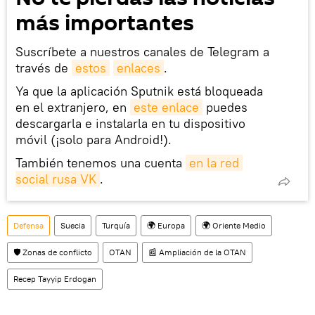
más importantes
Suscríbete a nuestros canales de Telegram a
través de
estos
enlaces
.
Ya que la aplicación Sputnik está bloqueada
en el extranjero, en
este enlace
puedes
descargarla e instalarla en tu dispositivo
móvil (¡solo para Android!).
También tenemos una cuenta
en la red 
social rusa VK
.
Defensa
Suecia
Turquía
🌍 Europa
🌍 Oriente Medio
🛡️ Zonas de conflicto
OTAN
📰 Ampliación de la OTAN
Recep Tayyip Erdogan