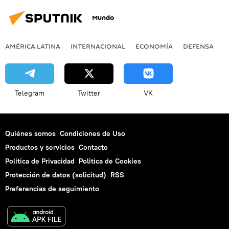
Mundo
AMÉRICA LATINA
INTERNACIONAL
ECONOMÍA
DEFENSA
M
Telegram
Twitter
VK
Quiénes somos
Condiciones de Uso
Productos y servicios
Contacto
Política de Privacidad
Politica de Cookies
Protección de datos (solicitud)
RSS
Preferencias de seguimiento