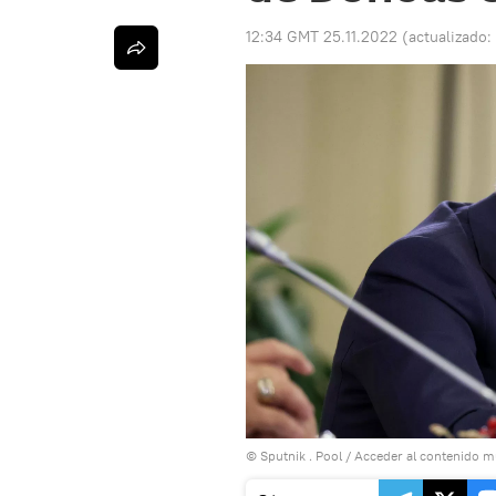
12:34 GMT 25.11.2022
(actualizado:
© Sputnik . Pool
/
Acceder al contenido m