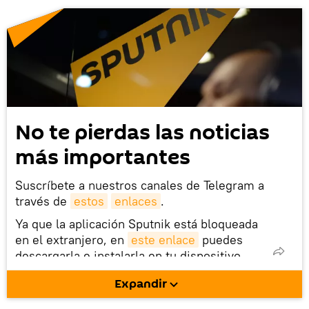
No te pierdas las noticias
más importantes
Suscríbete a nuestros canales de Telegram a
través de
estos
enlaces
.
Ya que la aplicación Sputnik está bloqueada
en el extranjero, en
este enlace
puedes
descargarla e instalarla en tu dispositivo
móvil (¡solo para Android!).
Expandir
También tenemos una cuenta
en la red 