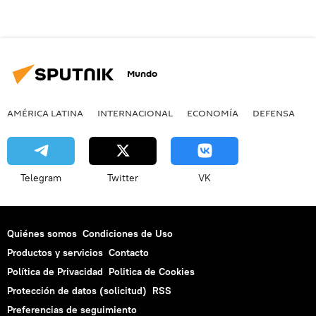
Mundo
AMÉRICA LATINA
INTERNACIONAL
ECONOMÍA
DEFENSA
M
Telegram
Twitter
VK
Quiénes somos
Condiciones de Uso
Productos y servicios
Contacto
Política de Privacidad
Politica de Cookies
Protección de datos (solicitud)
RSS
Preferencias de seguimiento