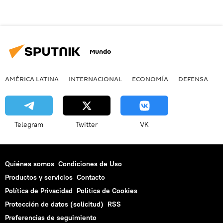
Mundo
AMÉRICA LATINA
INTERNACIONAL
ECONOMÍA
DEFENSA
M
Telegram
Twitter
VK
Quiénes somos
Condiciones de Uso
Productos y servicios
Contacto
Política de Privacidad
Politica de Cookies
Protección de datos (solicitud)
RSS
Preferencias de seguimiento