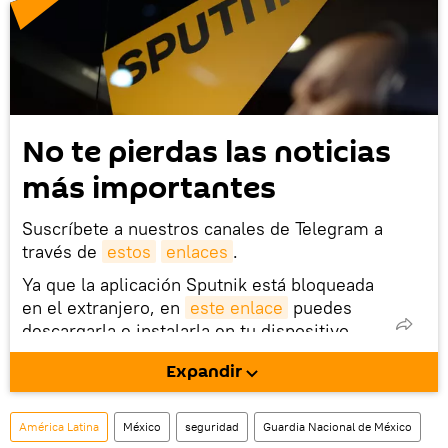
No te pierdas las noticias
más importantes
Suscríbete a nuestros canales de Telegram a
través de
estos
enlaces
.
Ya que la aplicación Sputnik está bloqueada
en el extranjero, en
este enlace
puedes
descargarla e instalarla en tu dispositivo
móvil (¡solo para Android!).
Expandir
También tenemos una cuenta
en la red 
social rusa VK
.
América Latina
México
seguridad
Guardia Nacional de México