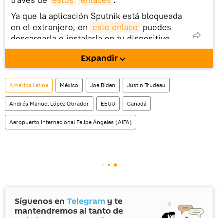
Ya que la aplicación Sputnik está bloqueada
en el extranjero, en
este enlace
puedes
descargarla e instalarla en tu dispositivo
móvil (¡solo para Android!).
Expandir
También tenemos una cuenta
en la red 
social rusa VK
.
América Latina
México
Joe Biden
Justin Trudeau
Andrés Manuel López Obrador
EEUU
Canadá
Aeropuerto Internacional Felipe Ángeles (AIFA)
Síguenos en
Telegram
y te
mantendremos al tanto de