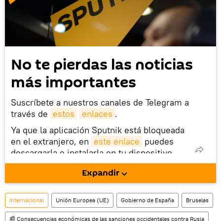
No te pierdas las noticias
más importantes
Suscríbete a nuestros canales de Telegram a
través de
estos
enlaces
.
Ya que la aplicación Sputnik está bloqueada
en el extranjero, en
este enlace
puedes
descargarla e instalarla en tu dispositivo
móvil (¡solo para Android!).
Expandir
También tenemos una cuenta
en la red 
social rusa VK
.
Internacional
Unión Europea (UE)
Gobierno de España
Bruselas
📰 Consecuencias económicas de las sanciones occidentales contra Rusia