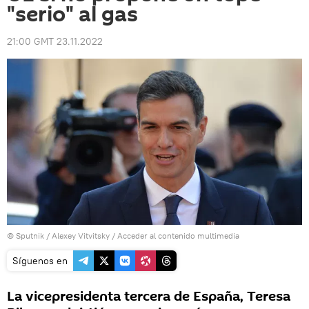
"serio" al gas
21:00 GMT 23.11.2022
© Sputnik / Alexey Vitvitsky
/
Acceder al contenido multimedia
Síguenos en
La vicepresidenta tercera de España, Teresa