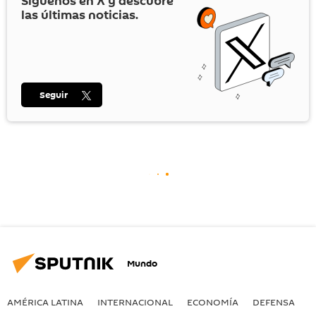
Síguenos en
X
y descubre
las últimas noticias.
Seguir
Mundo
AMÉRICA LATINA
INTERNACIONAL
ECONOMÍA
DEFENSA
M