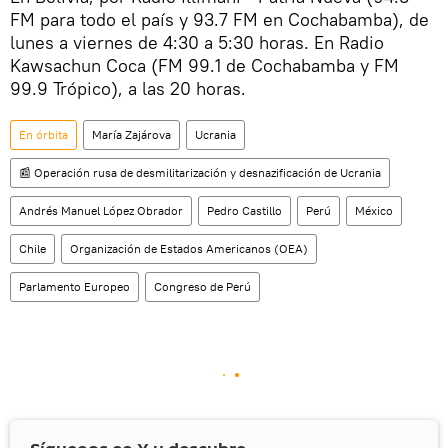
FM para todo el país y 93.7 FM en Cochabamba), de
lunes a viernes de 4:30 a 5:30 horas. En Radio
Kawsachun Coca (FM 99.1 de Cochabamba y FM
99.9 Trópico), a las 20 horas.
En órbita
María Zajárova
Ucrania
📰 Operación rusa de desmilitarización y desnazificación de Ucrania
Andrés Manuel López Obrador
Pedro Castillo
Perú
México
Chile
Organización de Estados Americanos (OEA)
Parlamento Europeo
Congreso de Perú