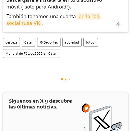
móvil (¡solo para Android!).
También tenemos una cuenta
en la red 
social rusa VK
.
cerveza
Catar
⚽ Deportes
sociedad
fútbol
Mundial de Fútbol 2022 en Catar
Síguenos en
X
y descubre
las últimas noticias.