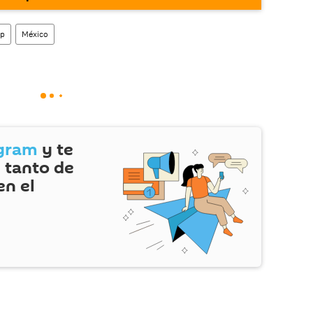
enta
en la red social rusa VK
.
mp
México
gram
y te
 tanto de
en el