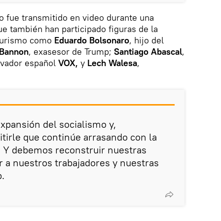
o fue transmitido en video durante una
ue también han participado figuras de la
adurismo como
Eduardo Bolsonaro
, hijo del
 Bannon
, exasesor de Trump;
Santiago Abascal
,
ervador español
VOX,
y
Lech Walesa
,
xpansión del socialismo y,
irle que continúe arrasando con la
a. Y debemos reconstruir nuestras
 a nuestros trabajadores y nuestras
p.