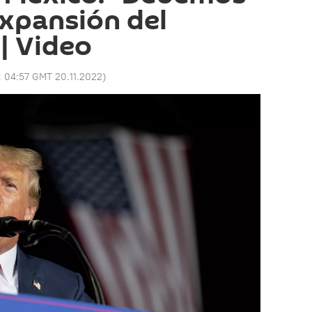
expansión del
 | Video
:
04:57 GMT 20.11.2022
)