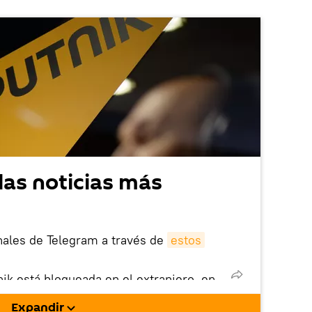
las noticias más
nales de Telegram a través de
estos
nik está bloqueada en el extranjero, en
rgarla e instalarla en tu dispositivo
Expandir
!).