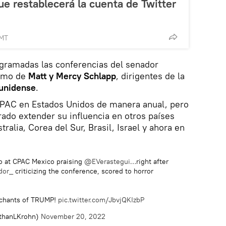
e restablecerá la cuenta de Twitter
GMT
ogramadas las conferencias del senador
como de
Matt y Mercy Schlapp
, dirigentes de la
unidense
.
CPAC en Estados Unidos de manera anual, pero
rado extender su influencia en otros países
alia, Corea del Sur, Brasil, Israel y ahora en
eo at CPAC Mexico praising
@EVerastegui
…right after
dor_
criticizing the conference, scored to horror
 chants of TRUMP!
pic.twitter.com/JbvjQKIzbP
athanLKrohn)
November 20, 2022