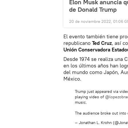
Elon Musk anuncia qu
de Donald Trump
20 de noviembre 2022, 01:06 
El evento también tiene pr
republicano
Ted Cruz
, así 
Unión Conservadora Estado
Desde 1974 se realiza una 
en los últimos años han log
del mundo como Japón, Austr
México.
Trump just appeared via vid
playing video of
@lopezobra
music.
The audience broke out into
— Jonathan L. Krohn (@Jon