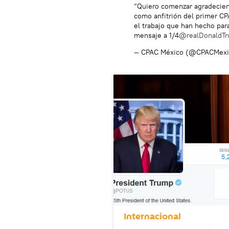
“Quiero comenzar agradeciend
como anfitrión del primer CP
el trabajo que han hecho pa
mensaje a 1/4
@realDonaldT
— CPAC México (@CPACMex
Internacional