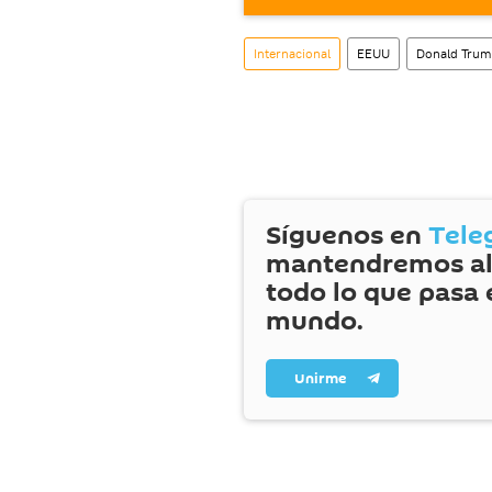
También tenemos una cu
Internacional
EEUU
Donald Tru
Síguenos en
Tele
mantendremos al
todo lo que pasa 
mundo.
Unirme