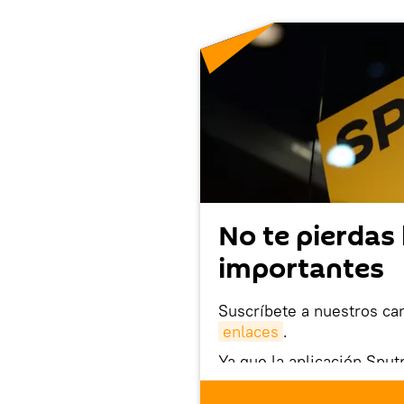
No te pierdas 
importantes
Suscríbete a nuestros ca
enlaces
.
Ya que la aplicación Sput
este enlace
puedes desca
móvil (¡solo para Android