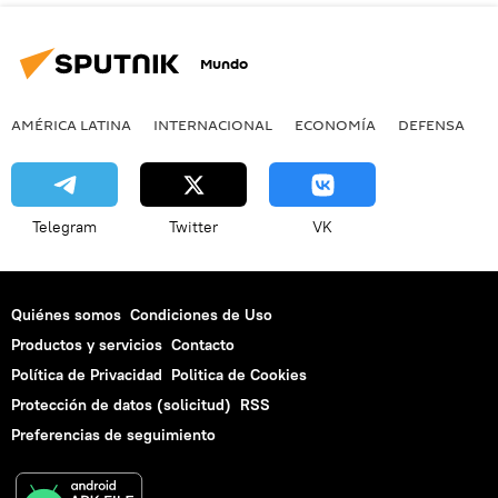
Mundo
AMÉRICA LATINA
INTERNACIONAL
ECONOMÍA
DEFENSA
M
Telegram
Twitter
VK
Quiénes somos
Condiciones de Uso
Productos y servicios
Contacto
Política de Privacidad
Politica de Cookies
Protección de datos (solicitud)
RSS
Preferencias de seguimiento