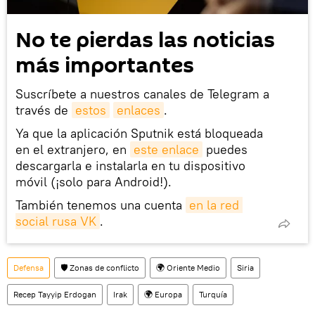
No te pierdas las noticias
más importantes
Suscríbete a nuestros canales de Telegram a
través de
estos
enlaces
.
Ya que la aplicación Sputnik está bloqueada
en el extranjero, en
este enlace
puedes
descargarla e instalarla en tu dispositivo
móvil (¡solo para Android!).
También tenemos una cuenta
en la red 
social rusa VK
.
Defensa
🛡️ Zonas de conflicto
🌍 Oriente Medio
Siria
Recep Tayyip Erdogan
Irak
🌍 Europa
Turquía