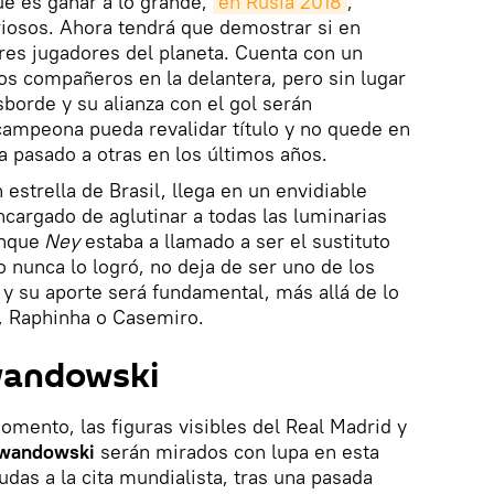
que es ganar a lo grande,
en Rusia 2018
,
osos. Ahora tendrá que demostrar si en
res jugadores del planeta. Cuenta con un
nos compañeros en la delantera, pero sin lugar
borde y su alianza con el gol serán
campeona pueda revalidar título y no quede en
a pasado a otras en los últimos años.
estrella de Brasil, llega en un envidiable
ncargado de aglutinar a todas las luminarias
nque
Ney
estaba a llamado a ser el sustituto
o nunca lo logró, no deja de ser uno de los
y su aporte será fundamental, más allá de lo
s, Raphinha o Casemiro.
wandowski
omento, las figuras visibles del Real Madrid y
ewandowski
serán mirados con lupa en esta
udas a la cita mundialista, tras una pasada