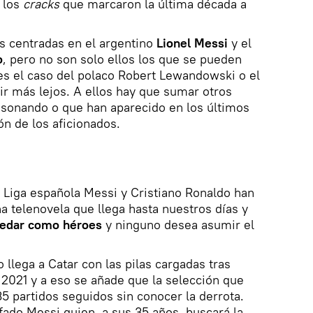
 los
cracks
que marcaron la última década a
s centradas en el argentino
Lionel Messi
y el
o
, pero no son solo ellos los que se pueden
es el caso del polaco Robert Lewandowski o el
r más lejos. A ellos hay que sumar otros
sonando o que han aparecido en los últimos
ón de los aficionados.
 Liga española Messi y Cristiano Ronaldo han
a telenovela que llega hasta nuestros días y
edar como héroes
y ninguno desea asumir el
o llega a Catar con las pilas cargadas tras
2021 y a eso se añade que la selección que
35 partidos seguidos sin conocer la derrota.
ado Messi quien, a sus 35 años, buscará la