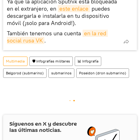
Ya que la aplicación Sputnik está bloqueada
en el extranjero, en
este enlace
puedes
descargarla e instalarla en tu dispositivo
móvil (¡solo para Android!).
También tenemos una cuenta
en la red 
social rusa VK
.
Multimedia
🛡️ Infografías militares
📊 Infografía
Belgorod (submarino)
submarinos
Poseidon (dron submarino)
Síguenos en
X
y descubre
las últimas noticias.