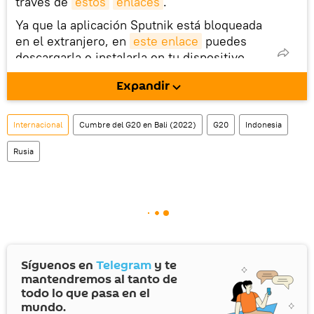
través de
estos
enlaces
.
Ya que la aplicación Sputnik está bloqueada
en el extranjero, en
este enlace
puedes
descargarla e instalarla en tu dispositivo
móvil (¡solo para Android!).
Expandir
También tenemos una cuenta
en la red 
social rusa VK
.
Internacional
Cumbre del G20 en Bali (2022)
G20
Indonesia
Rusia
Síguenos en
Telegram
y te
mantendremos al tanto de
todo lo que pasa en el
mundo.