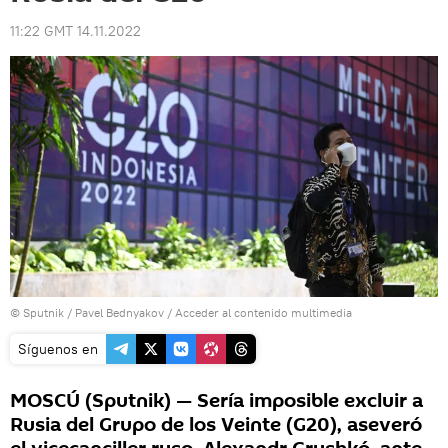
11:22 GMT 14.11.2022
© Sputnik / Pavel Bednyakov
/
Acceder al contenido multimedia
Síguenos en
MOSCÚ (Sputnik) — Sería imposible excluir a
Rusia del Grupo de los Veinte (G20), aseveró