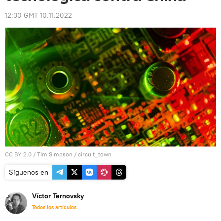
12:30 GMT 10.11.2022
CC BY 2.0
/
Tim Simpson
/
circuit_town
Síguenos en
Víctor Ternovsky
Todos los artículos