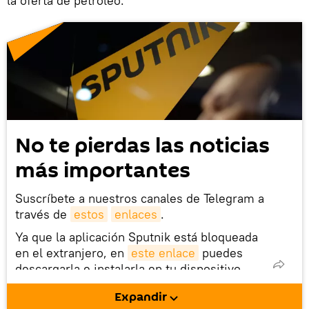
la oferta de petróleo.
No te pierdas las noticias
más importantes
Suscríbete a nuestros canales de Telegram a
través de
estos
enlaces
.
Ya que la aplicación Sputnik está bloqueada
en el extranjero, en
este enlace
puedes
descargarla e instalarla en tu dispositivo
móvil (¡solo para Android!).
Expandir
También tenemos una cuenta
en la red 