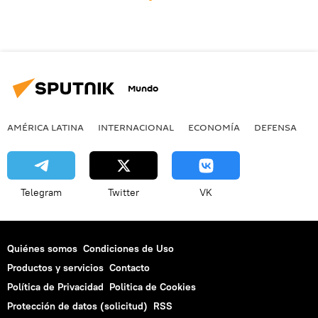
Mundo
AMÉRICA LATINA
INTERNACIONAL
ECONOMÍA
DEFENSA
M
Telegram
Twitter
VK
Quiénes somos
Condiciones de Uso
Productos y servicios
Contacto
Política de Privacidad
Politica de Cookies
Protección de datos (solicitud)
RSS