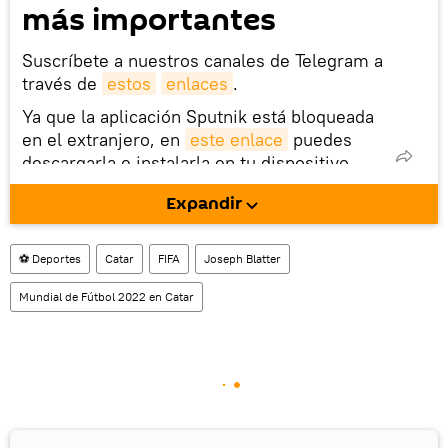
más importantes
Suscríbete a nuestros canales de Telegram a
través de
estos
enlaces
.
Ya que la aplicación Sputnik está bloqueada
en el extranjero, en
este enlace
puedes
descargarla e instalarla en tu dispositivo
móvil (¡solo para Android!).
Expandir
También tenemos una cuenta
en la red 
social rusa VK
.
⚽ Deportes
Catar
FIFA
Joseph Blatter
Mundial de Fútbol 2022 en Catar