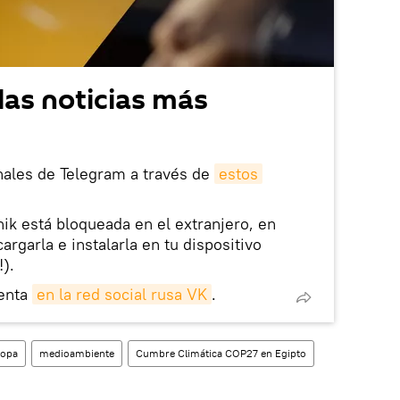
las noticias más
nales de Telegram a través de
estos
nik está bloqueada en el extranjero, en
rgarla e instalarla en tu dispositivo
!).
enta
en la red social rusa VK
.
ropa
medioambiente
Cumbre Climática COP27 en Egipto