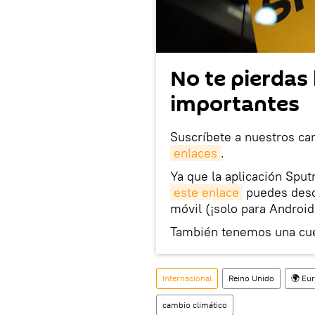
No te pierdas 
importantes
Suscríbete a nuestros ca
enlaces
.
Ya que la aplicación Sput
este enlace
puedes desca
móvil (¡solo para Android
También tenemos una cu
Internacional
Reino Unido
🌍 Eu
cambio climático