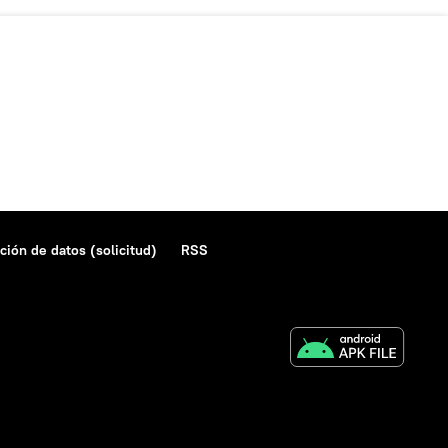
ción de datos (solicitud)
RSS