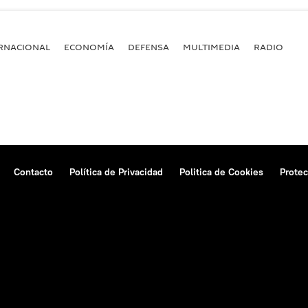
RNACIONAL
ECONOMÍA
DEFENSA
MULTIMEDIA
RADIO
Contacto
Política de Privacidad
Politica de Cookies
Protec