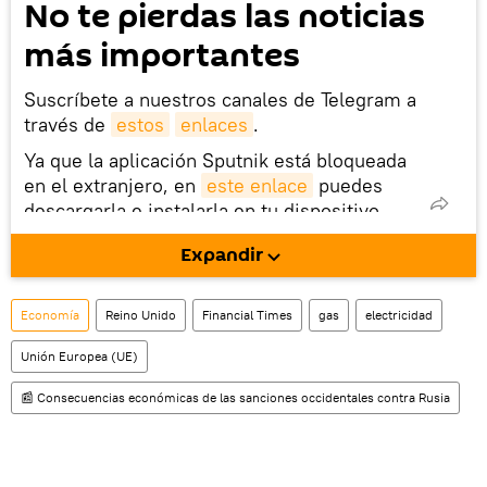
No te pierdas las noticias
más importantes
Suscríbete a nuestros canales de Telegram a
través de
estos
enlaces
.
Ya que la aplicación Sputnik está bloqueada
en el extranjero, en
este enlace
puedes
descargarla e instalarla en tu dispositivo
móvil (¡solo para Android!).
Expandir
También tenemos una cuenta
en la red 
social rusa VK
.
Economía
Reino Unido
Financial Times
gas
electricidad
Unión Europea (UE)
📰 Consecuencias económicas de las sanciones occidentales contra Rusia