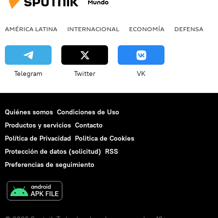
Mundo
AMÉRICA LATINA
INTERNACIONAL
ECONOMÍA
DEFENSA
M
Telegram
Twitter
VK
Quiénes somos
Condiciones de Uso
Productos y servicios
Contacto
Política de Privacidad
Politica de Cookies
Protección de datos (solicitud)
RSS
Preferencias de seguimiento