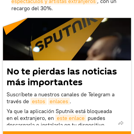
espectáculos y artistas extranjeros
, con un
recargo del 30%.
No te pierdas las noticias
más importantes
Suscríbete a nuestros canales de Telegram a
través de
estos
enlaces
.
Ya que la aplicación Sputnik está bloqueada
en el extranjero, en
este enlace
puedes
descargarla e instalarla en tu dispositivo
móvil (¡solo para Android!).