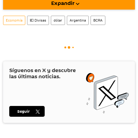
Expandir
También tenemos una cuenta
en la red 
social rusa VK
.
Economía
💶 Divisas
dólar
Argentina
BCRA
Síguenos en
X
y descubre
las últimas noticias.
Seguir