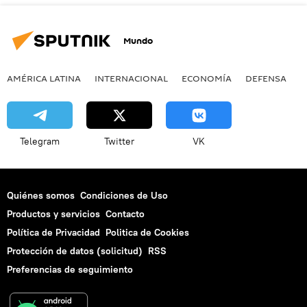
Mundo
AMÉRICA LATINA
INTERNACIONAL
ECONOMÍA
DEFENSA
M
Telegram
Twitter
VK
Quiénes somos
Condiciones de Uso
Productos y servicios
Contacto
Política de Privacidad
Politica de Cookies
Protección de datos (solicitud)
RSS
Preferencias de seguimiento