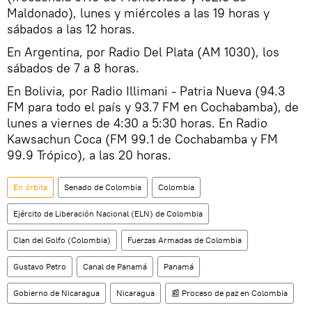
Maldonado), lunes y miércoles a las 19 horas y
sábados a las 12 horas.
En Argentina, por Radio Del Plata (AM 1030), los
sábados de 7 a 8 horas.
En Bolivia, por Radio Illimani - Patria Nueva (94.3
FM para todo el país y 93.7 FM en Cochabamba), de
lunes a viernes de 4:30 a 5:30 horas. En Radio
Kawsachun Coca (FM 99.1 de Cochabamba y FM
99.9 Trópico), a las 20 horas.
En órbita
Senado de Colombia
Colombia
Ejército de Liberación Nacional (ELN) de Colombia
Clan del Golfo (Colombia)
Fuerzas Armadas de Colombia
Gustavo Petro
Canal de Panamá
Panamá
Gobierno de Nicaragua
Nicaragua
📰 Proceso de paz en Colombia