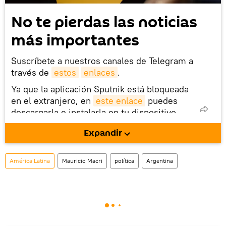
No te pierdas las noticias
más importantes
Suscríbete a nuestros canales de Telegram a
través de
estos
enlaces
.
Ya que la aplicación Sputnik está bloqueada
en el extranjero, en
este enlace
puedes
descargarla e instalarla en tu dispositivo
móvil (¡solo para Android!).
Expandir
También tenemos una cuenta
en la red 
social rusa VK
.
América Latina
Mauricio Macri
política
Argentina