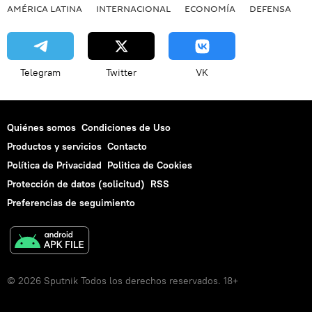
AMÉRICA LATINA
INTERNACIONAL
ECONOMÍA
DEFENSA
M
Telegram
Twitter
VK
Quiénes somos
Condiciones de Uso
Productos y servicios
Contacto
Política de Privacidad
Politica de Cookies
Protección de datos (solicitud)
RSS
Preferencias de seguimiento
© 2026 Sputnik Todos los derechos reservados. 18+