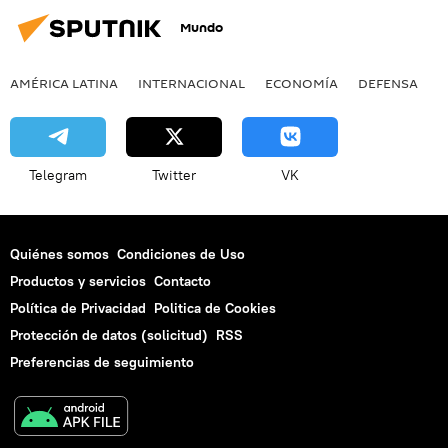
Mundo
AMÉRICA LATINA
INTERNACIONAL
ECONOMÍA
DEFENSA
M
Telegram
Twitter
VK
Quiénes somos
Condiciones de Uso
Productos y servicios
Contacto
Política de Privacidad
Politica de Cookies
Protección de datos (solicitud)
RSS
Preferencias de seguimiento