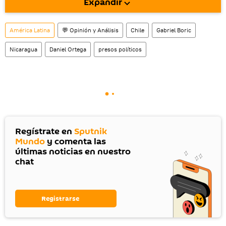
Expandir
También tenemos una cuenta
en la red 
social rusa VK
.
América Latina
💬 Opinión y Análisis
Chile
Gabriel Boric
Nicaragua
Daniel Ortega
presos políticos
Regístrate en
Sputnik
Mundo
y comenta las
últimas noticias en nuestro
chat
Registrarse