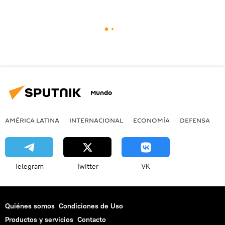
Mundo
AMÉRICA LATINA
INTERNACIONAL
ECONOMÍA
DEFENSA
M
Telegram
Twitter
VK
Quiénes somos
Condiciones de Uso
Productos y servicios
Contacto