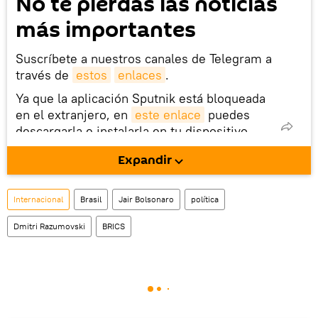
No te pierdas las noticias
más importantes
Suscríbete a nuestros canales de Telegram a
través de
estos
enlaces
.
Ya que la aplicación Sputnik está bloqueada
en el extranjero, en
este enlace
puedes
descargarla e instalarla en tu dispositivo
móvil (¡solo para Android!).
Expandir
También tenemos una cuenta
en la red 
social rusa VK
.
Internacional
Brasil
Jair Bolsonaro
política
Dmitri Razumovski
BRICS