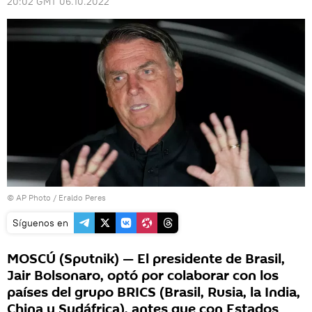
20:02 GMT 06.10.2022
© AP Photo / Eraldo Peres
Síguenos en
MOSCÚ (Sputnik) — El presidente de Brasil,
Jair Bolsonaro, optó por colaborar con los
países del grupo BRICS (Brasil, Rusia, la India,
China y Sudáfrica), antes que con Estados