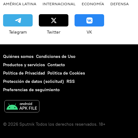
AMÉRICA LATINA
INTERNACIONAL
ECONOMÍA
DEFENSA
M
Telegram
Twitter
VK
Quiénes somos
Condiciones de Uso
Productos y servicios
Contacto
Política de Privacidad
Politica de Cookies
Protección de datos (solicitud)
RSS
Preferencias de seguimiento
© 2026 Sputnik Todos los derechos reservados. 18+