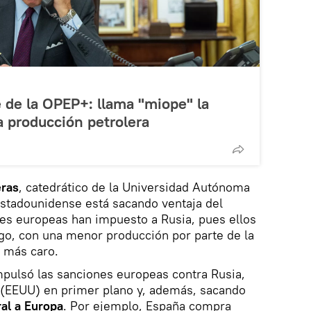
e de la OPEP+: llama "miope" la
a producción petrolera
eras
, catedrático de la Universidad Autónoma
estadounidense está sacando ventaja del
es europeas han impuesto a Rusia, pues ellos
go, con una menor producción por parte de la
 más caro.
mpulsó las sanciones europeas contra Rusia,
s (EEUU) en primer plano y, además, sacando
ral a Europa
. Por ejemplo, España compra