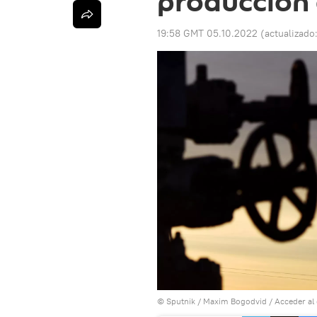
producción 
19:58 GMT 05.10.2022
(actualizado
© Sputnik / Maxim Bogodvid
/
Acceder al