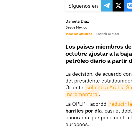
Síguenos en
Daniela Díaz
Desde México
Todos los artículos
Escribir al autor
Los países miembros de 
octubre ajustar a la baj
petróleo diario a partir
La decisión, de acuerdo con
del presidente estadouniden
Oriente
solicitó a Arabia S
incrementara
.
La OPEP+ acordó
reducir l
barriles por día
, casi el dob
panorama que pone contra l
europeos.