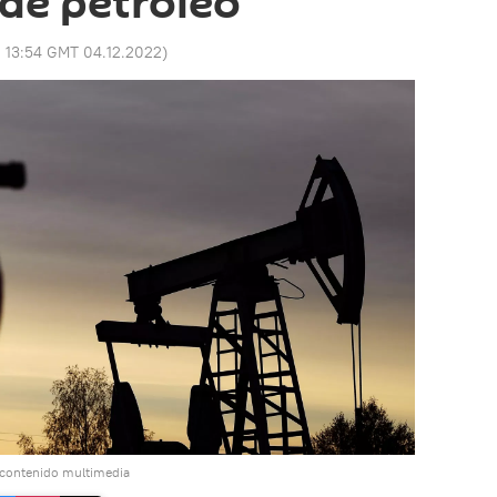
de petróleo
:
13:54 GMT 04.12.2022
)
 contenido multimedia