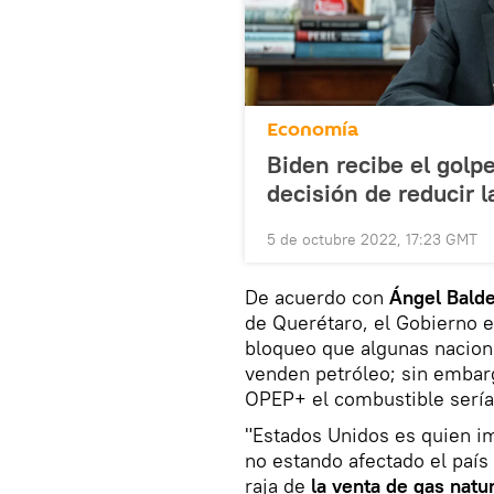
Economía
Biden recibe el golp
decisión de reducir l
5 de octubre 2022, 17:23 GMT
De acuerdo con
Ángel Bald
de Querétaro, el Gobierno 
bloqueo que algunas nacion
venden petróleo; sin embar
OPEP+ el combustible sería
"Estados Unidos es quien i
no estando afectado el paí
raja de
la venta de gas natu