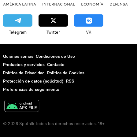
AMÉRICA LATINA
INTERNACIONAL
ECONOMÍA
DEFENSA
M
Telegram
Twitter
VK
Quiénes somos
Condiciones de Uso
Productos y servicios
Contacto
Política de Privacidad
Politica de Cookies
Protección de datos (solicitud)
RSS
Preferencias de seguimiento
© 2026 Sputnik Todos los derechos reservados. 18+