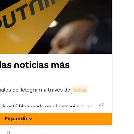
las noticias más
nales de Telegram a través de
estos
nik está bloqueada en el extranjero, en
rgarla e instalarla en tu dispositivo
Expandir
!).
enta
en la red social rusa VK
.