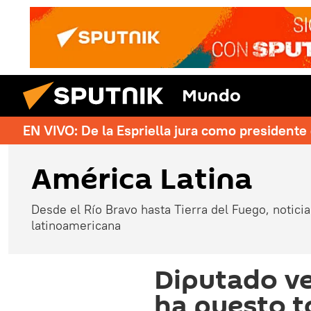
Mundo
EN VIVO: De la Espriella jura como president
América Latina
Desde el Río Bravo hasta Tierra del Fuego, noticias
latinoamericana
Diputado v
ha puesto 