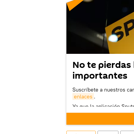
No te pierdas 
importantes
Suscríbete a nuestros ca
enlaces
.
Ya que la aplicación Sput
este enlace
puedes desca
móvil (¡solo para Android
También tenemos una cu