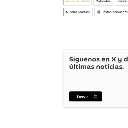
América Latina
Colombia
Venezu
Nicolás Maduro
📰 Restablecimiento
Síguenos en
X
y d
últimas noticias.
Seguir