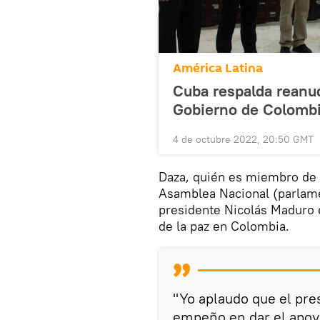
América Latina
Cuba respalda reanu
Gobierno de Colombia
4 de octubre 2022, 20:50 GMT
Daza, quién es miembro de l
Asamblea Nacional (parlame
presidente Nicolás Maduro 
de la paz en Colombia.
"Yo aplaudo que el pre
empeño en dar el apoyo