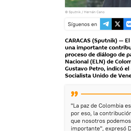
© Sputnik / Hernán Cano
Síguenos en
CARACAS (Sputnik) — El
una importante contribuc
proceso de diálogo de pa
Nacional (ELN) de Colom
Gustavo Petro, indicó e
Socialista Unido de Ven
"La paz de Colombia es
por eso, la contribució
que nosotros podemos 
importante", expresó D