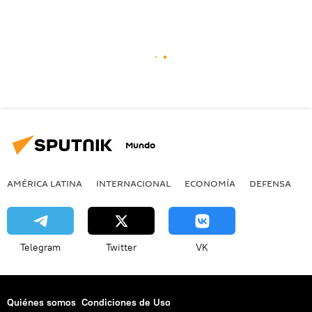
Mundo
AMÉRICA LATINA
INTERNACIONAL
ECONOMÍA
DEFENSA
M
Telegram
Twitter
VK
Quiénes somos
Condiciones de Uso