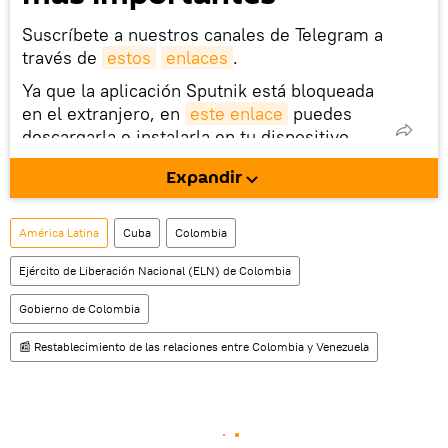
Suscríbete a nuestros canales de Telegram a
través de
estos
enlaces
.
Ya que la aplicación Sputnik está bloqueada
en el extranjero, en
este enlace
puedes
descargarla e instalarla en tu dispositivo
móvil (¡solo para Android!).
Expandir
También tenemos una cuenta
en la red 
social rusa VK
.
América Latina
Cuba
Colombia
Ejército de Liberación Nacional (ELN) de Colombia
Gobierno de Colombia
📰 Restablecimiento de las relaciones entre Colombia y Venezuela