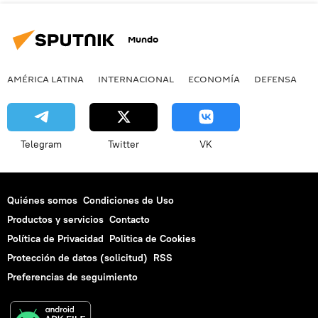
Mundo
AMÉRICA LATINA
INTERNACIONAL
ECONOMÍA
DEFENSA
M
Telegram
Twitter
VK
Quiénes somos
Condiciones de Uso
Productos y servicios
Contacto
Política de Privacidad
Politica de Cookies
Protección de datos (solicitud)
RSS
Preferencias de seguimiento