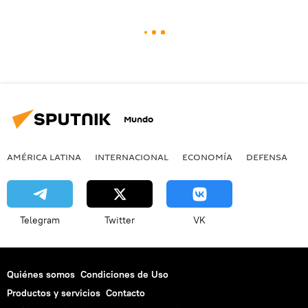
Mundo
AMÉRICA LATINA
INTERNACIONAL
ECONOMÍA
DEFENSA
M
Telegram
Twitter
VK
Quiénes somos
Condiciones de Uso
Productos y servicios
Contacto