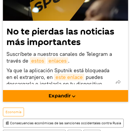
No te pierdas las noticias
más importantes
Suscríbete a nuestros canales de Telegram a
través de
estos
enlaces
.
Ya que la aplicación Sputnik está bloqueada
en el extranjero, en
este enlace
puedes
descargarla e instalarla en tu dispositivo
móvil (¡solo para Android!).
Expandir
También tenemos una cuenta
en la red 
social rusa VK
.
Economía
📰 Consecuencias económicas de las sanciones occidentales contra Rusia