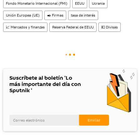
Fondo Monetario Internacional (FMI)
EEUU
Ucrania
Unión Europea (UE)
✒️ Firmas
tasa de interés
📈 Mercados y finanzas
Reserva Federal de EEUU
💶 Divisas
Suscríbete al boletín 'Lo
más importante del día con
Sputnik '