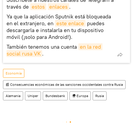
través de
estos
enlaces
.
Ya que la aplicación Sputnik está bloqueada
en el extranjero, en
este enlace
puedes
descargarla e instalarla en tu dispositivo
móvil (¡solo para Android!).
También tenemos una cuenta
en la red 
social rusa VK
.
Economía
📰 Consecuencias económicas de las sanciones occidentales contra Rusia
Alemania
Uniper
Bundesbank
🌍 Europa
Rusia