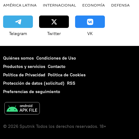
AMÉRICA LATINA
INTERNACIONAL
ECONOMÍA
DEFENSA
M
Telegram
Twitter
VK
Quiénes somos
Condiciones de Uso
Productos y servicios
Contacto
Política de Privacidad
Politica de Cookies
Protección de datos (solicitud)
RSS
Preferencias de seguimiento
© 2026 Sputnik Todos los derechos reservados. 18+