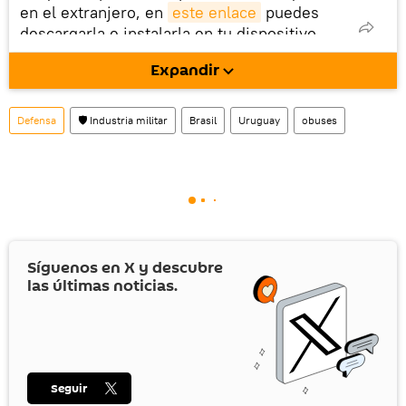
en el extranjero, en
este enlace
puedes
descargarla e instalarla en tu dispositivo
móvil (¡solo para Android!).
Expandir
Defensa
🛡️ Industria militar
Brasil
Uruguay
obuses
Síguenos en
X
y descubre
las últimas noticias.
Seguir