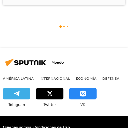
Mundo
AMÉRICA LATINA
INTERNACIONAL
ECONOMÍA
DEFENSA
M
Telegram
Twitter
VK
Quiénes somos
Condiciones de Uso