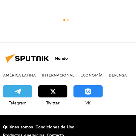
Mundo
AMÉRICA LATINA
INTERNACIONAL
ECONOMÍA
DEFENSA
M
Telegram
Twitter
VK
Quiénes somos
Condiciones de Uso
Productos y servicios
Contacto