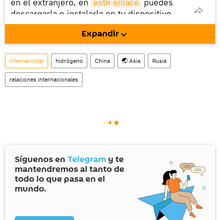
en el extranjero, en
este enlace
puedes
descargarla e instalarla en tu dispositivo
móvil (¡solo para Android!).
Expandir
También tenemos una cuenta
en la red 
social rusa VK
.
Internacional
hidrógeno
China
🌏 Asia
Rusia
relaciones internacionales
Síguenos en
Telegram
y te
mantendremos al tanto de
todo lo que pasa en el
mundo.