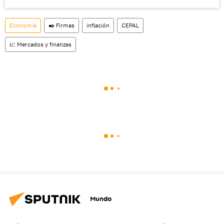
Economía
✒️ Firmas
inflación
CEPAL
📈 Mercados y finanzas
Mundo