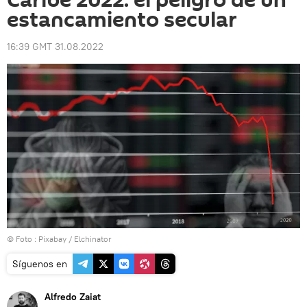
Caribe 2022: el peligro de un
estancamiento secular
16:39 GMT 31.08.2022
© Foto :
Pixabay / Elchinator
Síguenos en
Alfredo Zaiat